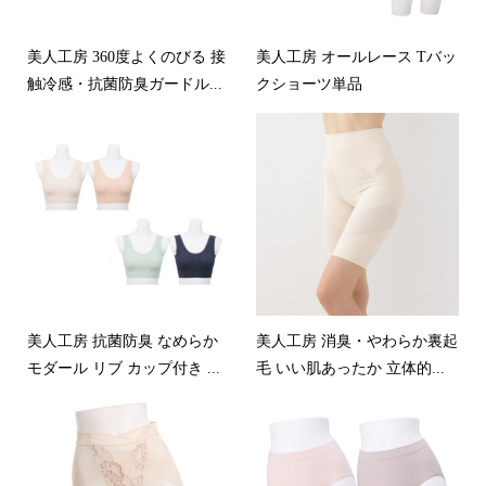
美人工房 360度よくのびる 接
美人工房 オールレース Tバッ
触冷感・抗菌防臭ガードル...
クショーツ単品
美人工房 抗菌防臭 なめらか
美人工房 消臭・やわらか裏起
モダール リブ カップ付き ...
毛 いい肌あったか 立体的...