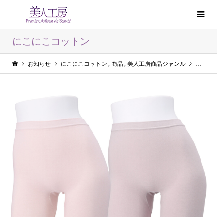
にこにこコットン
お知らせ
にこにこコットン
,
商品
,
美人工房商品ジャンル
にこにこ