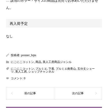
… 該当のカラー・サイズの商品は完売でお求めいただけませ
ん。
再入荷予定
なし
投稿者:
premier_bijin
にこにこコットン
,
商品
,
美人工房商品ジャンル
にこにこコットン
,
プルミエ
,
下着
,
プルミエ南青山
,
五分丈ショー
ツ
,
美人工房
,
ショップチャンネル
コメント:
0