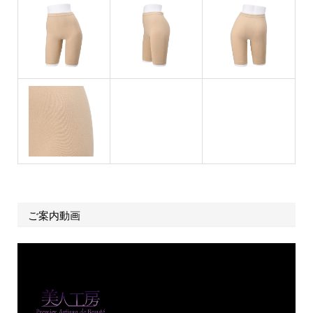
ご案内動画
動
画
プ