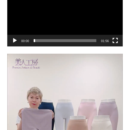
00:00
01:56
動
画
プ
レ
ー
ヤ
ー