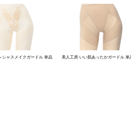
レシャスメイクガードル 単品
美人工房 いい肌あったかガードル 単