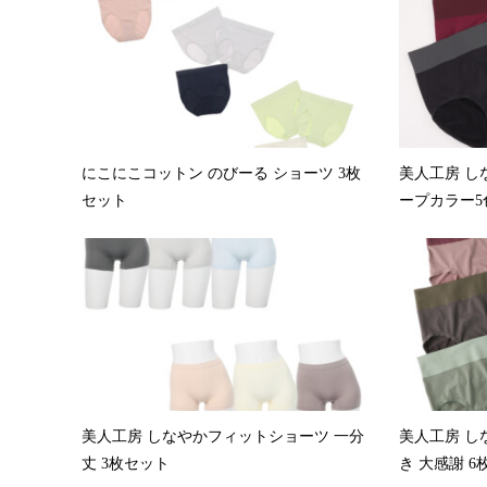
にこにこコットン のびーる ショーツ 3枚
美人工房 し
セット
ープカラー5色
美人工房 しなやかフィットショーツ 一分
美人工房 し
丈 3枚セット
き 大感謝 6枚.