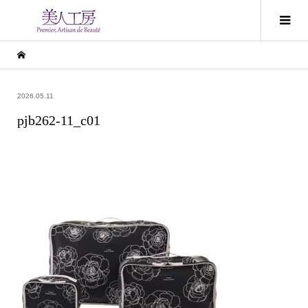
2026.05.11
pjb262-11_c01