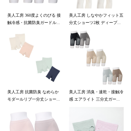
美人工房 360度よくのびる 接
美人工房 しなやかフィット五
触冷感・抗菌防臭ガードル...
分丈ショーツ2枚 ディープ...
美人工房 抗菌防臭 なめらか
美人工房 消臭・速乾・接触冷
モダールリブ一分丈ショー...
感 エアライト 三分丈ガー...