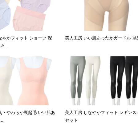
なやかフィット ショーツ 深
美人工房 いい肌あったかガードル 単
...
臭・やわらか裏起毛 いい肌あ
美人工房 しなやかフィット レギンス
..
セット