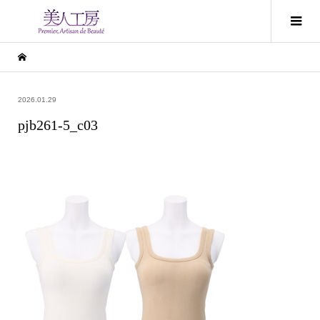
2026.01.29
pjb261-5_c03