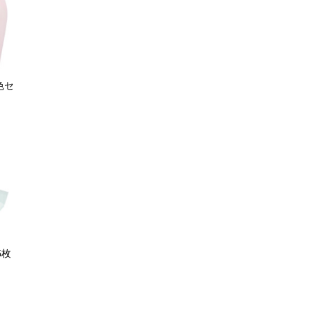
色セ
5枚