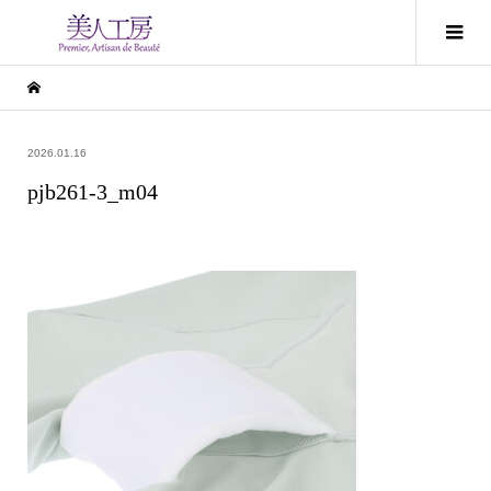
2026.01.16
pjb261-3_m04