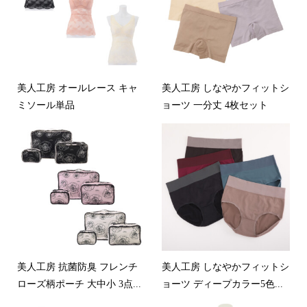
美人工房 オールレース キャ
美人工房 しなやかフィットシ
ミソール単品
ョーツ 一分丈 4枚セット
美人工房 抗菌防臭 フレンチ
美人工房 しなやかフィットシ
ローズ柄ポーチ 大中小 3点...
ョーツ ディープカラー5色...