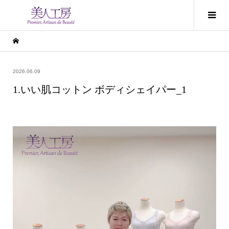
2026.06.09
1.いい肌コットン ボディシェイパー_1
動
画
プ
レ
ー
ヤ
ー