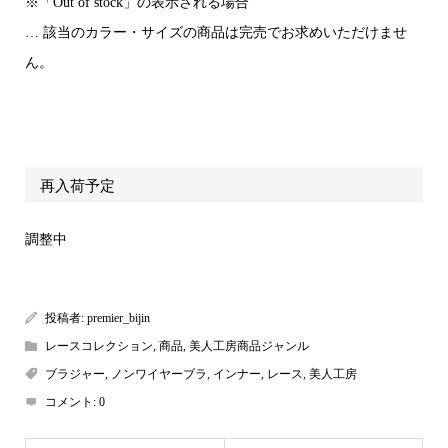
※「Out of stock」の表示される場合
… 該当のカラー・サイズの商品は完売でお求めいただけませ
ん。
再入荷予定
調整中
投稿者:
premier_bijin
レースコレクション
,
商品
,
美人工房商品ジャンル
ブラジャー
,
ノンワイヤーブラ
,
インナー
,
レース
,
美人工房
コメント:
0