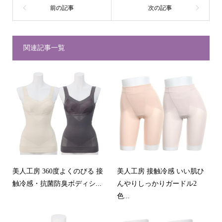
関連記事一覧
美人工房 360度よくのびる 接
美人工房 接触冷感 いい肌ひ
触冷感・抗菌防臭ボディシ...
んやりしっかりガードル2
色...