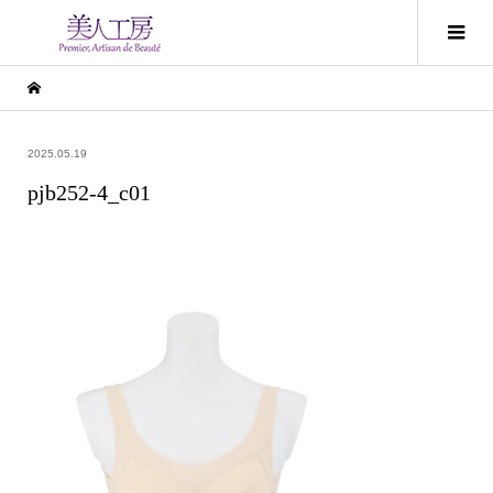
2025.05.19
pjb252-4_c01