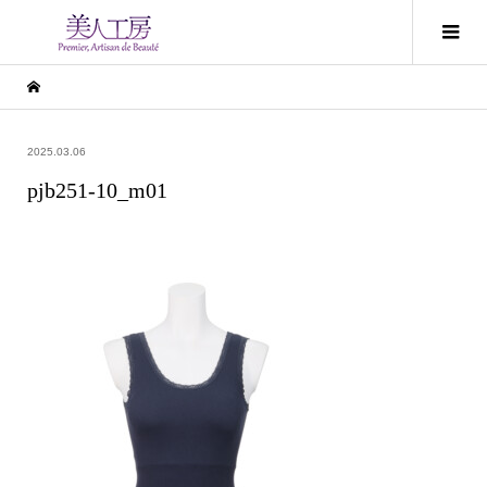
2025.03.06
pjb251-10_m01