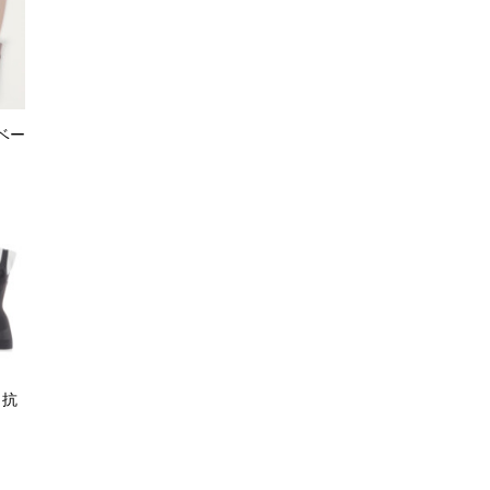
ベー
・抗