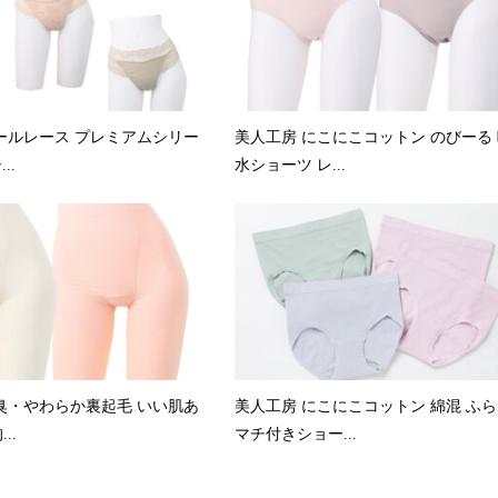
ールレース プレミアムシリー
美人工房 にこにこコットン のびーる
..
水ショーツ レ...
臭・やわらか裏起毛 いい肌あ
美人工房 にこにこコットン 綿混 ふ
..
マチ付きショー...