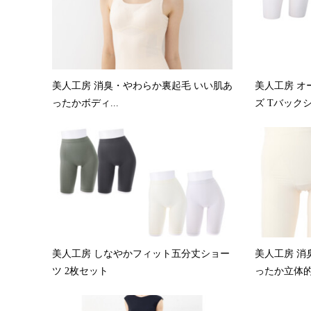
美人工房 消臭・やわらか裏起毛 いい肌あ
美人工房 オ
ったかボディ...
ズ Tバックシ.
美人工房 しなやかフィット五分丈ショー
美人工房 消
ツ 2枚セット
ったか立体的.