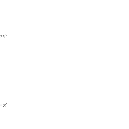
っか
ーズ