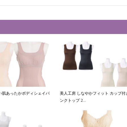
い肌あったかボディシェイパ
美人工房 しなやかフィット カップ付
ンクトップ 2...