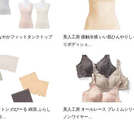
なやかフィットタンクトップ
美人工房 接触冷感 いい肌ひんやりし
りボディシェ...
トン のびーる 綿混 ふらし
美人工房 オールレース プレミムシリ
..
ノンワイヤー...