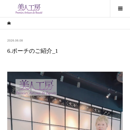
2026.06.08
6.ポーチのご紹介_1
動
画
プ
レ
ー
ヤ
ー