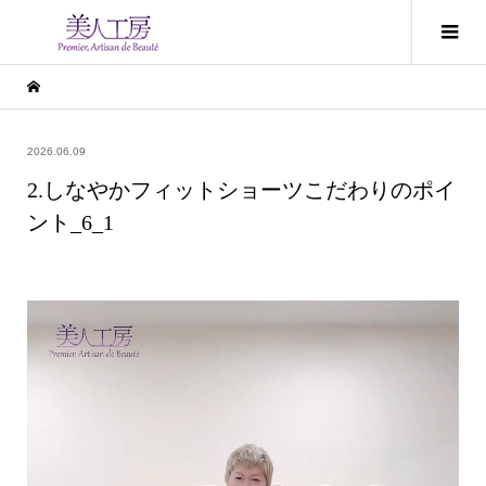
2026.06.09
2.しなやかフィットショーツこだわりのポイ
ント_6_1
動
画
プ
レ
ー
ヤ