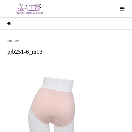
2025.02.05
pjb251-6_m03