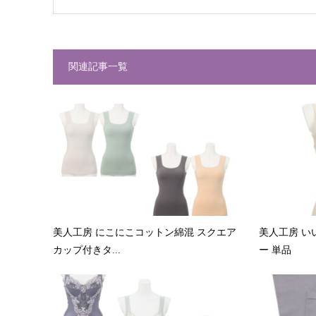
関連記事一覧
美人工房 にこにこコットン綿混 スクエア
美人工房 い
カップ付きタ...
ー 単品