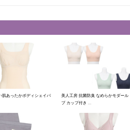
い肌あったかボディシェイパ
美人工房 抗菌防臭 なめらかモダール
ブ カップ付き ...